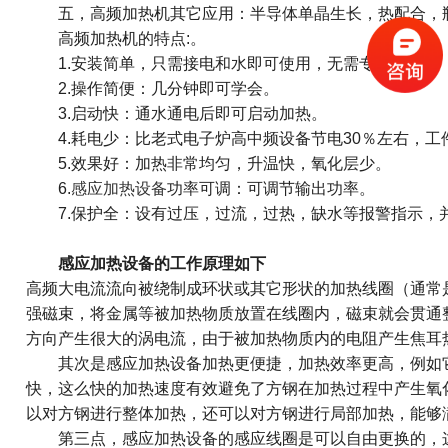
五，高频加热机其它应用：半导体单晶生长，热配合，瓶
高频加热机的特点:。
1.安装简单，只需接电和水即可使用，无需专人安装。
2.操作简便：几分钟即可学会。
3.启动快：通水通电后即可启动加热。
4.耗电少：比老式电子炉高中频设备节电30％左右，工
5.效果好：加热非常均匀，升温快，氧化层少。
6.
感应加热设备
功率可调：可调节输出功率。
7.保护全：设有过压，过流，过热，缺水等报警指示，
感应加热设备的工作原理如下
高频大电流流向被绕制成环状或其它形状的加热线圈（通常
强磁束，将金属等被加热物质放置在线圈内，磁束就会贯通
方向产生很大的涡电流，由于被加热物质内的电阻产生焦耳
其次是感应加热设备加热更便捷，加热效率更高，例如它
快，这么快的加热速度有效避免了方钢在加热过程中产生氧
以对方钢进行整体加热，还可以对方钢进行局部加热，能够
第三点，感应加热设备的感应线圈是可以自由更换的，这