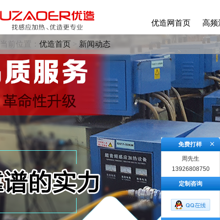
优造网首页
高频
当前位置：
优造首页
>
新闻动态
免费打样
周先生
13926808750
定制咨询