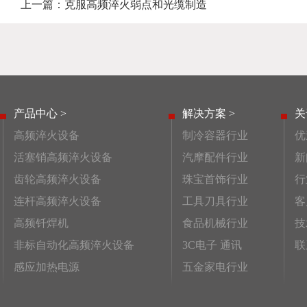
上一篇：
克服高频淬火弱点和光缆制造
产品中心 >
解决方案 >
关
高频淬火设备
制冷容器行业
优
活塞销高频淬火设备
汽摩配件行业
新
齿轮高频淬火设备
珠宝首饰行业
行
连杆高频淬火设备
工具刀具行业
客
高频钎焊机
食品机械行业
技
非标自动化高频淬火设备
3C电子 通讯
联
感应加热电源
五金家电行业