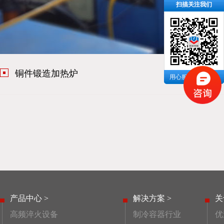
扫描关注我们
铜件锻造加热炉
用心服务 成就你我
产品中心 >
解决方案 >
关
高频淬火设备
制冷容器行业
优