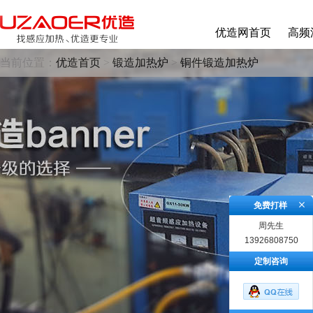
优造网首页
高频
当前位置：
优造首页
>
锻造加热炉
>
铜件锻造加热炉
免费打样
周先生
13926808750
定制咨询