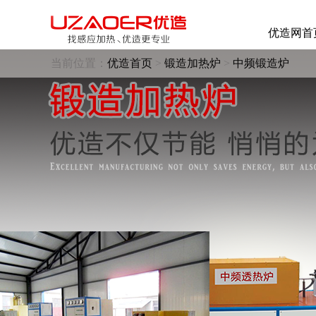
优造网首
当前位置：
优造首页
>
锻造加热炉
>
中频锻造炉