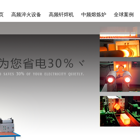
页
高频淬火设备
高频钎焊机
中频熔炼炉
全球案例