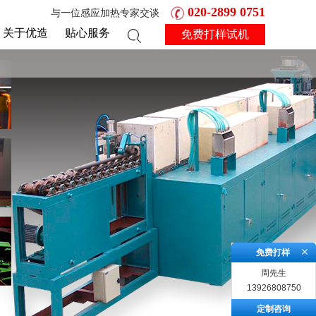
020-2899 0751
与一位感应加热专家交谈
关于优造
贴心服务
免费打样试机
免费打样
周先生
13926808750
定制咨询