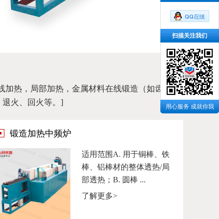
扫描关注我们
线加热，局部加热，金属材料在线锻造（如齿
退火、回火等。]
用心服务 成就你我
锻造加热中频炉
适用范围A. 用于铜棒、铁
棒、铝棒材的整体透热/局
部透热；B. 圆棒 ...
了解更多>