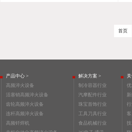
首页
产品中心 >
解决方案 >
关
高频淬火设备
制冷容器行业
优
活塞销高频淬火设备
汽摩配件行业
新
齿轮高频淬火设备
珠宝首饰行业
行
连杆高频淬火设备
工具刀具行业
客
高频钎焊机
食品机械行业
技