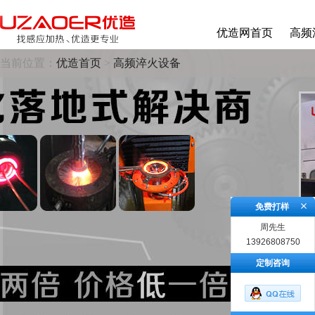
优造网首页
高频
当前位置：
优造首页
>
高频淬火设备
免费打样
周先生
13926808750
定制咨询