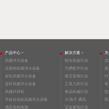
产品中心 >
解决方案 >
关
高频淬火设备
制冷容器行业
优
活塞销高频淬火设备
汽摩配件行业
新
齿轮高频淬火设备
珠宝首饰行业
行
连杆高频淬火设备
工具刀具行业
客
高频钎焊机
食品机械行业
技
非标自动化高频淬火设备
3C电子 通讯
联
感应加热电源
五金家电行业