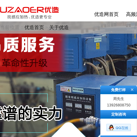
优造网首页
高频
当前位置：
优造首页
>
关于优造
免费打样
周先生
13926808750
定制咨询