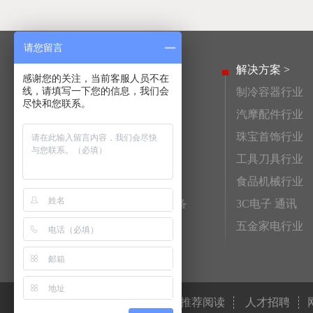
请您留言
产品中心 >
解决方案 >
感谢您的关注，当前客服人员不在
线，请填写一下您的信息，我们会
高频淬火设备
制冷容器行业
尽快和您联系。
活塞销高频淬火设备
汽摩配件行业
齿轮高频淬火设备
珠宝首饰行业
连杆高频淬火设备
工具刀具行业
高频钎焊机
食品机械行业
非标自动化高频淬火设备
3C电子 通讯
感应加热电源
五金家电行业
法律声明
友情链接
推荐阅读
人才招聘