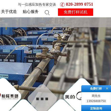
020-2899 0751
与一位感应加热专家交谈
关于优造
贴心服务
免费打样试机
免费打样
周先生
13926808750
定制咨询