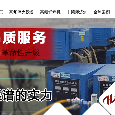
页
高频淬火设备
高频钎焊机
中频熔炼炉
全球案例