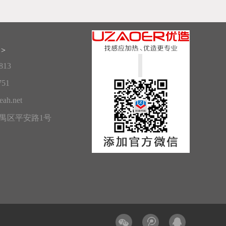
>
813
751
ah.net
禺区平安路1号