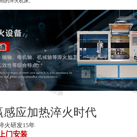
用的淬火机床。
赢感应加热淬火时代
淬火研发15年
上门安装