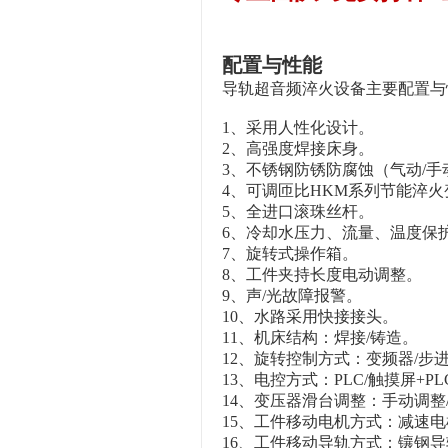
配置与性能
导轨超音频淬火设备
主要配置与
1、采用人性化设计。
2、高强度焊接床身。
3、不锈钢防锈防腐蚀（气动/手
4、可调匝比HKM系列节能淬
5、全进口滚珠丝杆。
6、冷却水压力、流量、温度保
7、旋转式操作箱。
8、工件夹持长度电动调整。
9、声/光故障报警。
10、水路采用快接接头。
11、机床结构：焊接/铸造。
12、旋转控制方式：变频器/步
13、电控方式：PLC/触摸屏+PLC/8
14、变压器滑台调整：手动调
15、工件移动电机方式：减速电
16、工件移动导轨方式：镶钢导