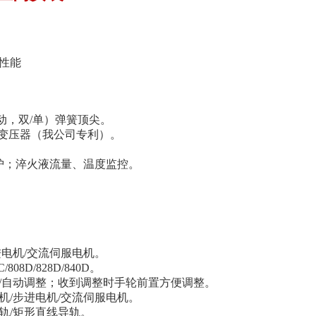
性能
动，双/单）弹簧顶尖。
火变压器（我公司专利）。
护；淬火液流量、温度监控。
进电机/交流伺服电机。
08D/828D/840D。
整/自动调整；收到调整时手轮前置方便调整。
机/步进电机/交流伺服电机。
轨/矩形直线导轨。