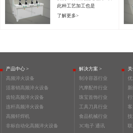
此种工艺加工也是
了解更多>
产品中心 >
解决方案 >
关
高频淬火设备
制冷容器行业
优
活塞销高频淬火设备
汽摩配件行业
新
齿轮高频淬火设备
珠宝首饰行业
行
连杆高频淬火设备
工具刀具行业
客
高频钎焊机
食品机械行业
技
非标自动化高频淬火设备
3C电子 通讯
联