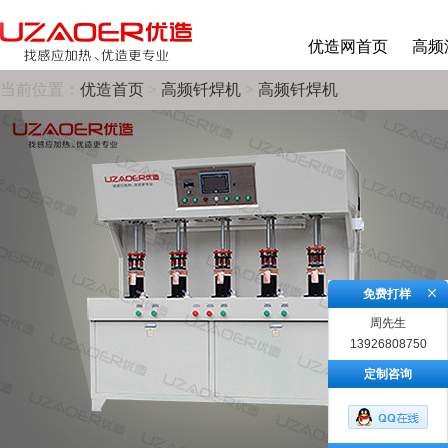
优造网首页
高频
当前位置：
优造首页
>
高频钎焊机
>
高频钎焊机
免费打样
周先生
13926808750
定制咨询