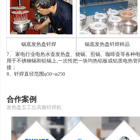
锅底发热盘钎焊
锅底发热盘钎焊样品
7、 家电行业电热水壶发热盘、烧锅、煎锅、咖啡壶等各种
用于不锈钢锅和铝锅上,一次性把一块均热铝板或铝质电热管
接；
8、钎焊直径范围φ50~φ250
合作案例
发热盘五工位高频钎焊机