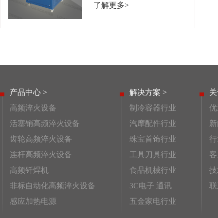
了解更多>
产品中心 >
解决方案 >
关
高频淬火设备
制冷容器行业
优
活塞销高频淬火设备
汽摩配件行业
新
齿轮高频淬火设备
珠宝首饰行业
行
连杆高频淬火设备
工具刀具行业
客
高频钎焊机
食品机械行业
技
非标自动化高频淬火设备
3C电子 通讯
联
感应加热电源
五金家电行业