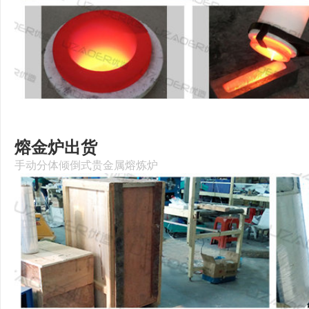
熔金炉出货
手动分体倾倒式贵金属熔炼炉