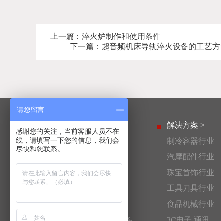
上一篇：
淬火炉制作和使用条件
下一篇：
超音频机床导轨淬火设备的工艺方
请您留言
产品中心 >
解决方案 >
感谢您的关注，当前客服人员不在
线，请填写一下您的信息，我们会
高频淬火设备
制冷容器行业
尽快和您联系。
活塞销高频淬火设备
汽摩配件行业
齿轮高频淬火设备
珠宝首饰行业
连杆高频淬火设备
工具刀具行业
高频钎焊机
食品机械行业
非标自动化高频淬火设备
3C电子 通讯