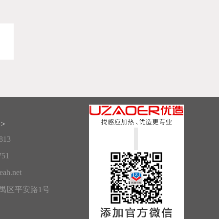
>
813
751
ah.net
禺区平安路1号