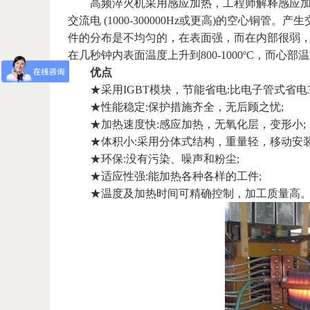
高频淬火机采用感应加热，工程师解释感应加热
交流电 (1000-300000Hz或更高)的空心
件的分布是不均匀的，在表面强，而在内部很弱，
在几秒钟内表面温度上升到800-1000ºC，而心
优点
★采用IGBT模块，节能省电:比电子管式省电30
★性能稳定:保护措施齐全，无后顾之忧;
★加热速度快:感应加热，无氧化层，变形小;
★体积小:采用分体式结构，重量轻，移动安装
★环保:没有污染、噪声和粉尘;
★适应性强:能加热各种各样的工件;
★温度及加热时间可精确控制，加工质量高