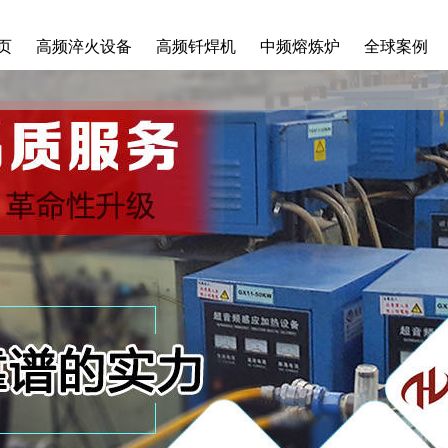
页
高频淬火设备
高频钎焊机
中频熔炼炉
全球案例