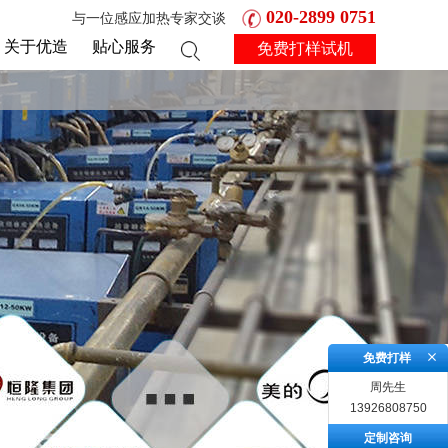
020-2899 0751
与一位感应加热专家交谈
关于优造
贴心服务
免费打样试机
免费打样
周先生
13926808750
定制咨询