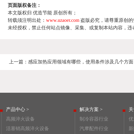
页面版权备注：
本文版权归 优造节能 原创所有；
转载须注明出处：
www.uzaoer.com
盗版必究，请尊重原创的
未经授权，禁止任何站点镜像、采集、或复制本站内容，违
上一篇：
感应加热应用领域有哪些，使用条件涉及几个方面
产品中心 >
解决方案 >
关
高频淬火设备
制冷容器行业
优
活塞销高频淬火设备
汽摩配件行业
新