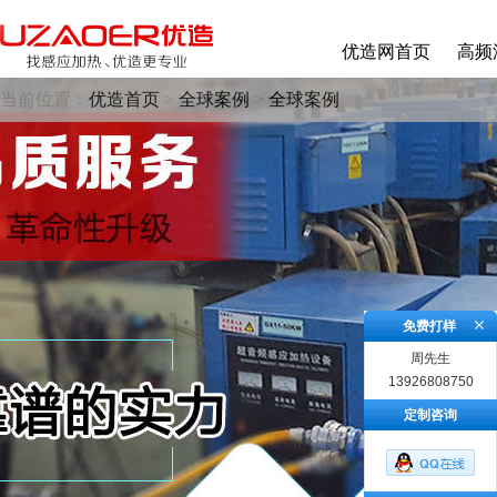
优造网首页
高频
当前位置：
优造首页
>
全球案例
>
全球案例
免费打样
周先生
13926808750
定制咨询