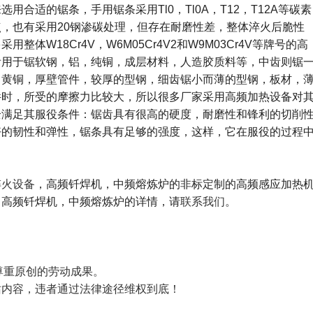
适的锯条，手用锯条采用Tl0，Tl0A，T12，T12A等碳素
，也有采用20钢渗碳处理，但存在耐磨性差，整体淬火后脆性
W18Cr4V，W6M05Cr4V2和W9M03Cr4V等牌号的高
齿用于锯软钢，铝，纯铜，成层材料，人造胶质料等，中齿则锯
，黄铜，厚壁管件，较厚的型钢，细齿锯小而薄的型钢，板材，
件时，所受的摩擦力比较大，所以很多厂家采用高频加热设备对
全满足其服役条件：锯齿具有很高的硬度，耐磨性和锋利的切削
好的韧性和弹性，锯条具有足够的强度，这样，它在服役的过程
淬火设备
，高频钎焊机，中频熔炼炉的非标定制的高频感应加热
，高频钎焊机，中频熔炼炉的详情，请
联系我们
。
尊重原创的劳动成果。
站内容，违者通过法律途径维权到底！