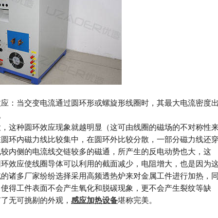
：当交变电流通过圆环形或螺旋形线圈时，其最大电流密度
。
这种圆环效应现象就越明显（这可由线圈的磁场的不对称性
在圆环内磁力线比较集中，在圆环外比较分散，一部分磁力线还
线较内侧的电流线交链较多的磁通，所产生的反电动势也大，这
圆环效应使线圈导体可以利用的截面减少，电阻增大，也是因为
域的诸多厂家纷纷选择采用高频透热炉来对金属工件进行加热，
，使得工件表面不会产生氧化和脱碳现象，更不会产生裂纹等缺
有了无可挑剔的外观，
感应加热设备
堪称完美。