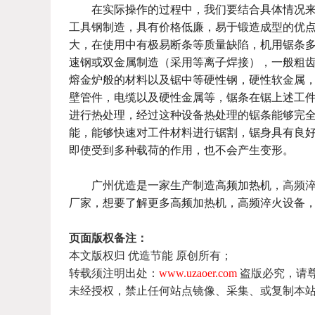
在实际操作的过程中，我们要结合具体情况来选用合
工具钢制造，具有价格低廉，易于锻造成型的优点
大，在使用中有极易断条等质量缺陷，机用锯条多采用整体
速钢或双金属制造（采用等离子焊接），一般粗
熔金炉般的材料以及锯中等硬性钢，硬性软金属
壁管件，电缆以及硬性金属等，锯条在锯上述工
进行热处理，经过这种设备热处理的锯条能够完
能，能够快速对工件材料进行锯割，锯身具有良
即使受到多种载荷的作用，也不会产生变形。
广州优造是一家生产制造高频加热机，
高频
厂家，想要了解更多高频加热机，高频淬火设备
页面版权备注：
本文版权归 优造节能 原创所有；
转载须注明出处：
www.uzaoer.com
盗版必究，请
未经授权，禁止任何站点镜像、采集、或复制本