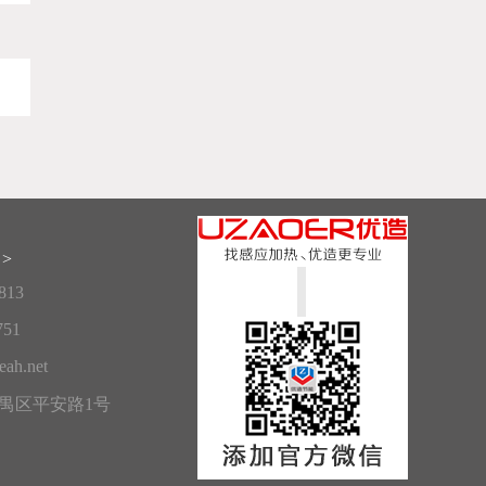
>
813
751
ah.net
禺区平安路1号