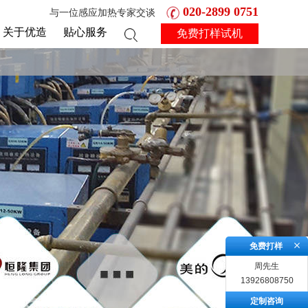
020-2899 0751
与一位感应加热专家交谈
关于优造
贴心服务
免费打样试机
免费打样
周先生
13926808750
定制咨询