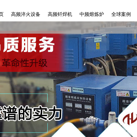
页
高频淬火设备
高频钎焊机
中频熔炼炉
全球案例