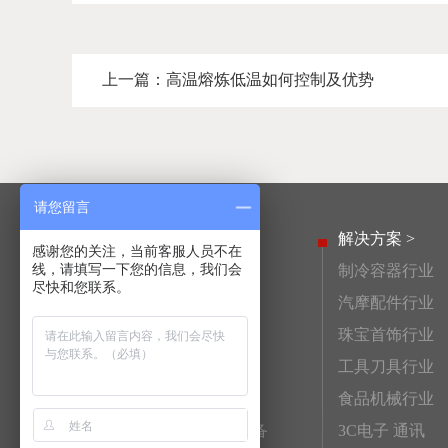
上一篇：
高温熔炼低温如何控制及优势
请您留言
产品中心 >
解决方案 >
感谢您的关注，当前客服人员不在
线，请填写一下您的信息，我们会
高频淬火设备
制冷容器行业
尽快和您联系。
活塞销高频淬火设备
汽摩配件行业
齿轮高频淬火设备
珠宝首饰行业
连杆高频淬火设备
工具刀具行业
高频钎焊机
食品机械行业
非标自动化高频淬火设备
3C电子 通讯