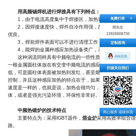
用高频锡焊机进行焊接具有下列特点：
免费打样
1，由于电流高度集中于焊接区，加热速度极快，因而焊接速度
2，因焊接速度快，焊件自冷作用强，故不仅热影响区小
周先生
13926808750
优良。
3，焊前焊件表面可以不进行清理工作，因而提高了效
定制咨询
4，能焊的金属种感应加热设备类广，产品的形状规格
这种涡流同样具有中频电流的一些性质，金属自身的自由
一根金属圆柱体放在有交变中频电流的感应圈里，金属圆柱
扫描关注我们
低，可是圆柱体表面被加热到发红，甚至熔化，而且这种发
控制，并且这种感应加热的特点在于，如果圆柱体放在线圈
速度是一样的，也就是说，加热会很均匀，这是很大的一个
体，或者是强光污染环境，环保性非常好。
中频热锻炉的技术特点
用心服务 成就你我
主要特点为：采用IGBT器件，
熔金炉
采用高效率组合谐
路。