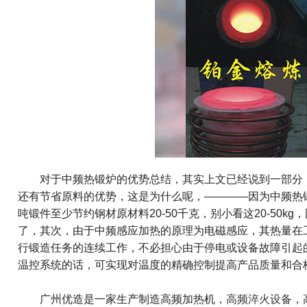
对于中频热锻炉的优势总结，其实上文已经说到一部分，
还有节省原料的优势，这是为什么呢，————因为中频热
吨锻件至少节约钢材原材料20-50千克，别小看这20-50
了，其次，由于中频感应加热的原理为电磁感应，其热量在
行锻造任务的连续工作，不必担心由于停电或设备故障引起
温控系统的话，可实现对温度的精确控制提高产品质量和合
广州优造是一家生产制造高频加热机，
高频淬火设备
，