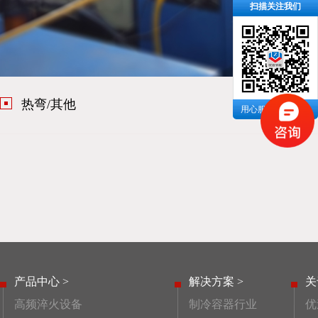
扫描关注我们
热弯/其他
用心服务 成就你我
产品中心 >
解决方案 >
关
高频淬火设备
制冷容器行业
优