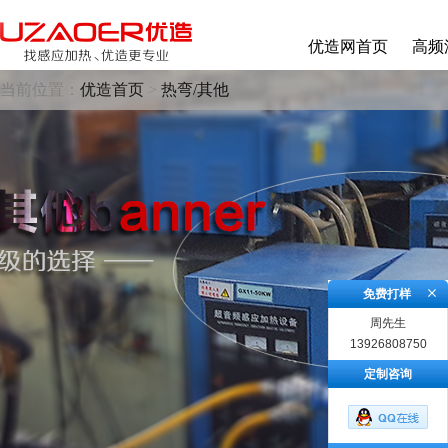
优造网首页
高频
当前位置：
优造首页
>
热弯/其他
免费打样
周先生
13926808750
定制咨询