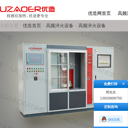
优造网首页
高频
当前位置：
优造首页
>
高频淬火设备
>
高频淬火设备
免费打样
周先生
13926808750
定制咨询