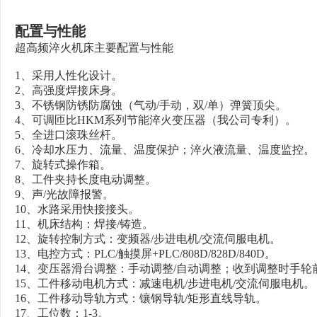
配置与性能
超高频淬火机床主要配置与性能
1、采用人性化设计。
2、高强度焊接床身。
3、不锈钢防锈防腐蚀（气动/手动，双/单）弹簧顶尖。
4、可调匝比HKM系列节能淬火变压器（我公司专利）。
5、全进口滚珠丝杆。
6、冷却水压力、流量、温度保护；淬火液流量、温度监控。
7、旋转式操作箱。
8、工件夹持长度电动调整。
9、声/光故障报警。
10、水路采用快接接头。
11、机床结构：焊接/铸造。
12、旋转控制方式：变频器/步进电机/交流伺服电机。
13、电控方式：PLC/触摸屏+PLC/808D/828D/840D。
14、变压器滑台调整：手动调整/自动调整；收到调整时手轮
15、工件移动电机方式：减速电机/步进电机/交流伺服电机。
16、工件移动导轨方式：镶钢导轨/矩形直线导轨。
17、工位数：1-3。