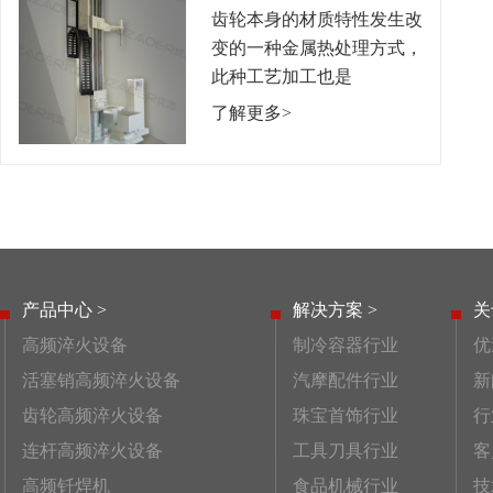
齿轮本身的材质特性发生改
变的一种金属热处理方式，
此种工艺加工也是
了解更多>
产品中心 >
解决方案 >
关
高频淬火设备
制冷容器行业
优
活塞销高频淬火设备
汽摩配件行业
新
齿轮高频淬火设备
珠宝首饰行业
行
连杆高频淬火设备
工具刀具行业
客
高频钎焊机
食品机械行业
技