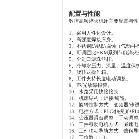
配置与性能
数控高频淬火机床主要配置与性
1、采用人性化设计。
2、高强度焊接床身。
3、不锈钢防锈防腐蚀（气动/手
4、可调匝比HKM系列节能淬
5、全进口滚珠丝杆。
6、冷却水压力、流量、温度保
7、旋转式操作箱。
8、工件夹持长度电动调整。
9、声/光故障报警。
10、水路采用快接接头。
11、机床结构：焊接/铸造。
12、旋转控制方式：变频器/步
13、电控方式：PLC/触摸屏+PLC/8
14、变压器滑台调整：手动调
15、工件移动电机方式：减速电
16、工件移动导轨方式：镶钢导
17、工位数：1-3。