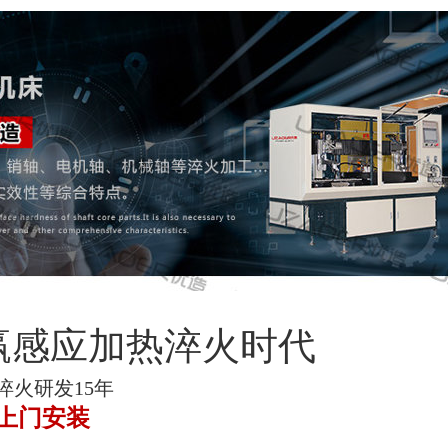
赢感应加热淬火时代
淬火研发15年
上门安装