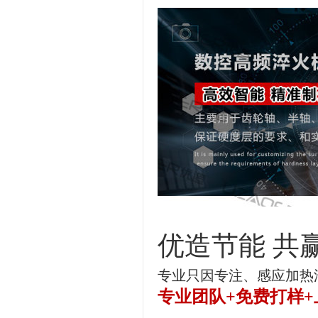
优造节能
共
专业只因专注、感应加热
专业团队+免费打样+