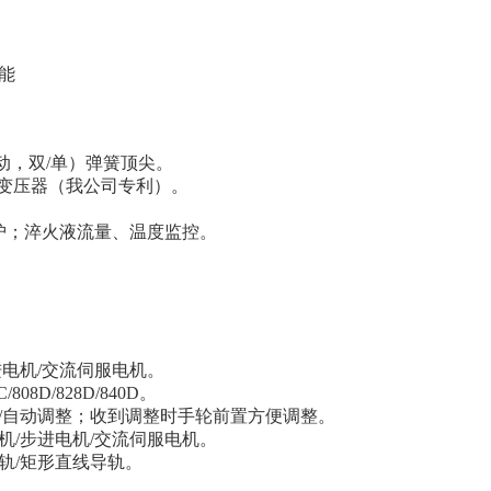
能
动，双/单）弹簧顶尖。
火变压器（我公司专利）。
护；淬火液流量、温度监控。
进电机/交流伺服电机。
08D/828D/840D。
整/自动调整；收到调整时手轮前置方便调整。
机/步进电机/交流伺服电机。
轨/矩形直线导轨。