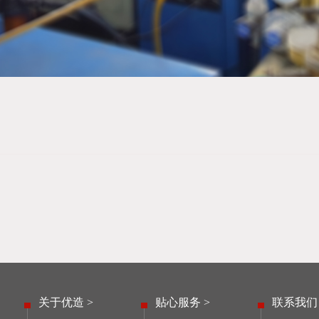
关于优造 >
贴心服务 >
联系我们 