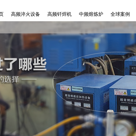
页
高频淬火设备
高频钎焊机
中频熔炼炉
全球案例