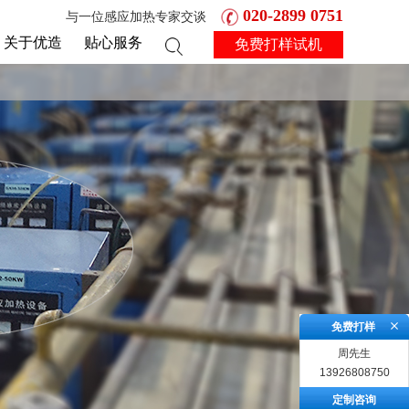
020-2899 0751
与一位感应加热专家交谈
关于优造
贴心服务
免费打样试机
免费打样
周先生
13926808750
定制咨询