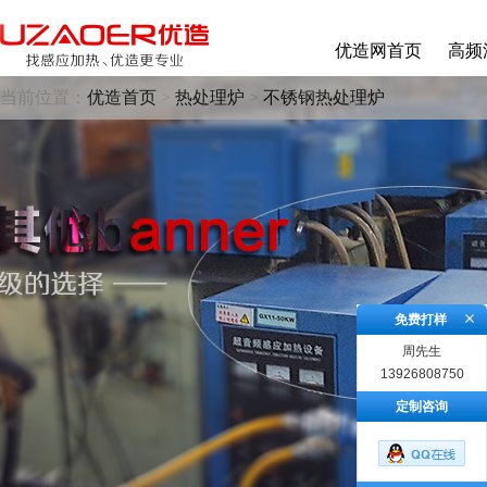
优造网首页
高频
当前位置：
优造首页
>
热处理炉
>
不锈钢热处理炉
免费打样
周先生
13926808750
定制咨询