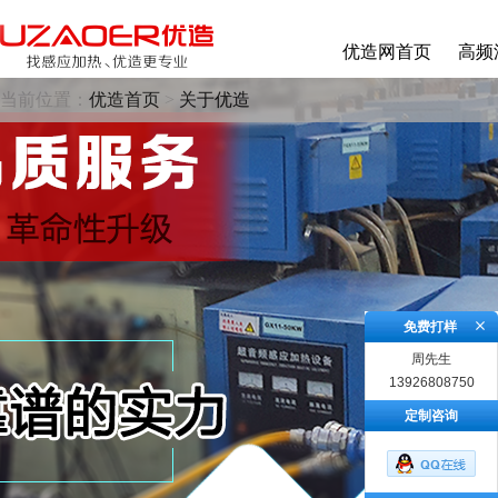
优造网首页
高频
当前位置：
优造首页
>
关于优造
免费打样
周先生
13926808750
定制咨询