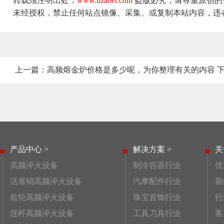
转载须注明出处：
www.uzaoer.com
盗版必究，请尊重原创的
未经授权，禁止任何站点镜像、采集、或复制本站内容，违
上一篇：
高频熔金炉价格是多少呢，为你整理有关的内容
产品中心 >
解决方案 >
关
高频淬火设备
制冷容器行业
优
活塞销高频淬火设备
汽摩配件行业
新
齿轮高频淬火设备
珠宝首饰行业
行
连杆高频淬火设备
工具刀具行业
客