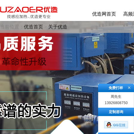
优造网首页
高频
当前位置：
优造首页
>
关于优造
免费打样
周先生
13926808750
定制咨询