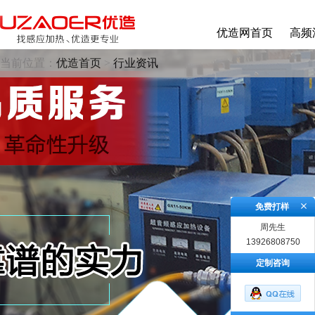
优造网首页
高频
当前位置：
优造首页
>
行业资讯
免费打样
周先生
13926808750
定制咨询