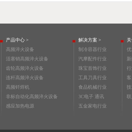
产品中心 >
解决方案 >
关
高频淬火设备
制冷容器行业
优
活塞销高频淬火设备
汽摩配件行业
新
齿轮高频淬火设备
珠宝首饰行业
行
连杆高频淬火设备
工具刀具行业
客
高频钎焊机
食品机械行业
技
非标自动化高频淬火设备
3C电子 通讯
联
感应加热电源
五金家电行业