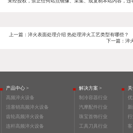
未经授权，禁止任何站点镜像、采集、或复制本站内容，违
上一篇：
淬火表面处理介绍 热处理淬火工艺类型有哪些？
下一篇：
淬
产品中心 >
解决方案 >
关
高频淬火设备
制冷容器行业
优
活塞销高频淬火设备
汽摩配件行业
新
齿轮高频淬火设备
珠宝首饰行业
行
连杆高频淬火设备
工具刀具行业
客