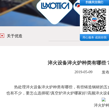
扫描关注我们
关于优造
用心服务 成就你我
淬火设备淬火炉种类有哪些
2019-05-09
发
热处理淬火设备淬火炉种类有哪些，有些铸造钢材的五金
也有不少，要怎么选择呢?真空炉淬火炉哪家好?
高频淬火设
淬火炉