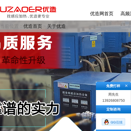
优造网首页
高频
当前位置：
优造首页
>
关于优造
免费打样
周先生
13926808750
定制咨询