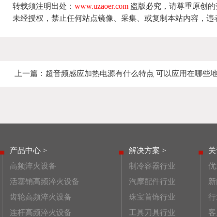
转载须注明出处：
www.uzaoer.com
盗版必究，请尊重原创的
未经授权，禁止任何站点镜像、采集、或复制本站内容，违
上一篇：
超音频感应加热电源有什么特点 可以应用在哪些
产品中心 >
解决方案 >
关
高频淬火设备
制冷容器行业
优
活塞销高频淬火设备
汽摩配件行业
新
齿轮高频淬火设备
珠宝首饰行业
行
连杆高频淬火设备
工具刀具行业
客