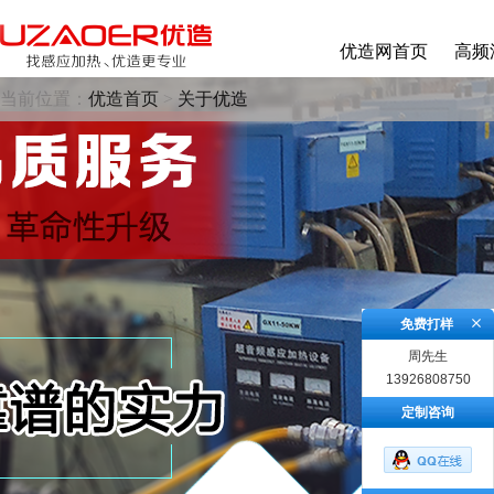
优造网首页
高频
当前位置：
优造首页
>
关于优造
免费打样
周先生
13926808750
定制咨询