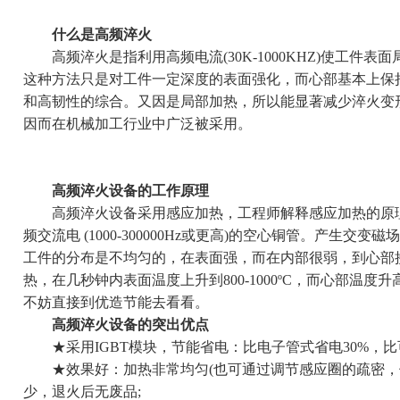
什么是高频淬火
高频淬火是指利用高频电流(30K-1000KHZ)使工件
这种方法只是对工件一定深度的表面强化，而心部基本上保
和高韧性的综合。又因是局部加热，所以能显著减少淬火变
因而在机械加工行业中广泛被采用。
高频淬火设备的工作原理
高频淬火设备采用感应加热，工程师解释感应加热的原理
频交流电 (1000-300000Hz或更高)的空心铜管。产
工件的分布是不均匀的，在表面强，而在内部很弱，到心部
热，在几秒钟内表面温度上升到800-1000ºC，而心部温
不妨直接到优造节能去看看。
高频淬火设备的突出优点
★采用IGBT模块，节能省电：比电子管式省电30%，比可
★效果好：加热非常均匀(也可通过调节感应圈的疏密，使
少，退火后无废品;