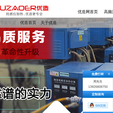
优造网首页
高频
当前位置：
优造首页
>
关于优造
免费打样
周先生
13926808750
定制咨询