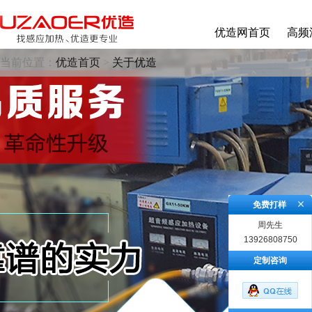
优造网首页
高频
当前位置：
优造首页
>
关于优造
免费打样
周先生
13926808750
定制咨询