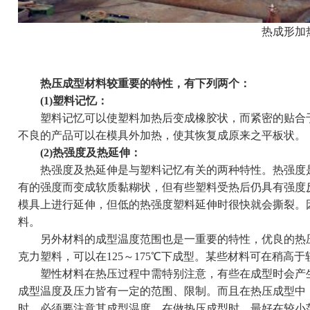
热成形加
热压成型材料较重要的特性，有下列两个：
(1)塑料记忆：
塑料记忆可以使塑料加热后变成橡胶状，而紧密的贴合于
不良的产品可以在模具外加热，使其恢复成原来之平板状。
(2)热强度及热延伸：
热强度及热延伸是与塑料记忆有关的两种特性。热强度是
有的强度而变成软质黏糊状，但有些塑料受热后仍具有强度
模具上进行延伸，但低的热强度塑料延伸时很快就会撕裂。
料。
另外材料的成型温度范围也是一重要的特性，优良的热压
克力塑料，可以在125～175℃下成型。某些材料可在稍高
塑性材料在热压过程中需特别注意，有些在成型时会产生
成型温度及压力皆有一定的范围、限制。而且在热压成型中
时，必须要注意其成型温度。在做热压成型时，最好在较小