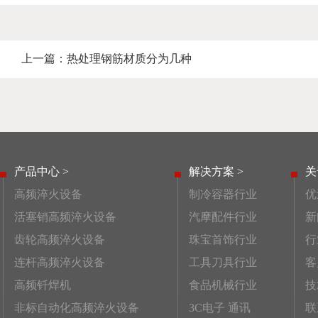
上一篇：
热处理钢筋材质分为几种
产品中心 >
解决方案 >
关
高频淬火设备
制冷容器行业
优
活塞销高频淬火设备
汽摩配件行业
新
齿轮高频淬火设备
珠宝首饰行业
行
连杆高频淬火设备
工具刀具行业
客
高频钎焊机
食品机械行业
技
非标自动化高频淬火设备
3C电子 通讯
联