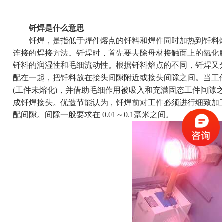
钎焊是什么意思
钎焊，是指低于焊件熔点的钎料和焊件同时加热到钎料熔
连接的焊接方法。钎焊时，首先要去除母材接触面上的氧化
钎料的润湿性和毛细流动性。根据钎料熔点的不同，钎焊又
配在一起，把钎料放在接头间隙附近或接头间隙之间。当工
(工件未熔化)，并借助毛细作用被吸入和充满固态工件间隙
成钎焊接头。优造节能认为，钎焊前对工件必须进行细致加
配间隙。间隙一般要求在 0.01～0.1毫米之间。