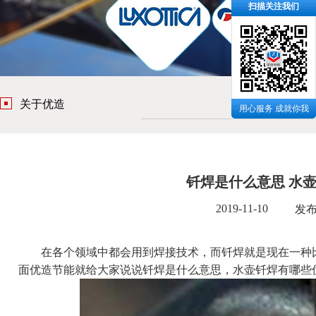
扫描关注我们
关于优造
用心服务 成就你我
钎焊是什么意思 水
2019-11-10
发
在各个领域中都会用到焊接技术，而钎焊就是现在一种比
面
优造节能
就给大家说说钎焊是什么意思，水壶钎焊有哪些