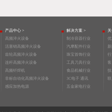
产品中心 >
解决方案 >
关
高频淬火设备
制冷容器行业
优
活塞销高频淬火设备
汽摩配件行业
新
齿轮高频淬火设备
珠宝首饰行业
行
连杆高频淬火设备
工具刀具行业
客
高频钎焊机
食品机械行业
技
非标自动化高频淬火设备
3C电子 通讯
联
感应加热电源
五金家电行业