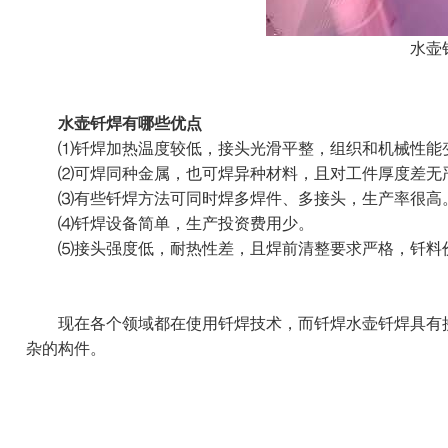
水壶
水壶钎焊有哪些优点
⑴钎焊加热温度较低，接头光滑平整，组织和机械性能变
⑵可焊同种金属，也可焊异种材料，且对工件厚度差无
⑶有些钎焊方法可同时焊多焊件、多接头，生产率很高
⑷钎焊设备简单，生产投资费用少。
⑸接头强度低，耐热性差，且焊前清整要求严格，钎料
现在各个领域都在使用钎焊技术，而钎焊水壶钎焊具有接
杂的构件。