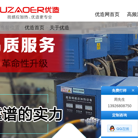
优造网首页
高频
当前位置：
优造首页
>
关于优造
免费打样
周先生
13926808750
定制咨询