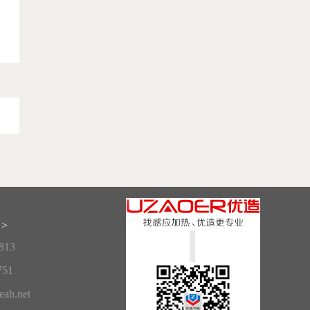
>
813
751
ah.net