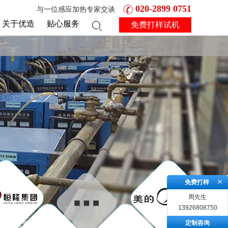
020-2899 0751
与一位感应加热专家交谈
关于优造
贴心服务
免费打样试机
免费打样
周先生
13926808750
定制咨询