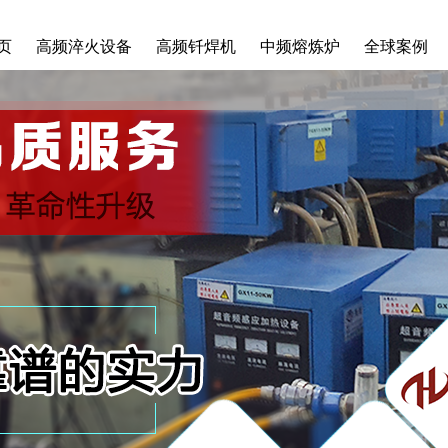
页
高频淬火设备
高频钎焊机
中频熔炼炉
全球案例