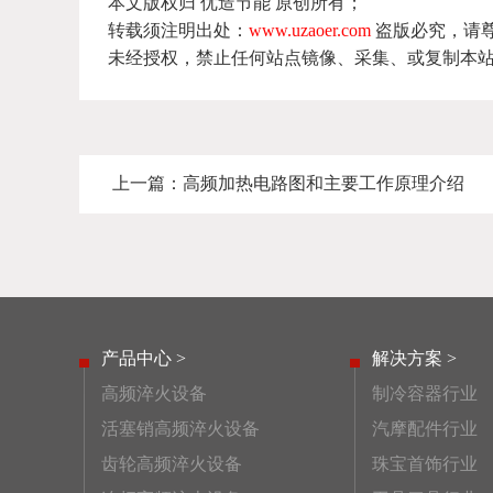
本文版权归 优造节能 原创所有；
转载须注明出处：
www.uzaoer.com
盗版必究，请
未经授权，禁止任何站点镜像、采集、或复制本
上一篇：
高频加热电路图和主要工作原理介绍
产品中心 >
解决方案 >
高频淬火设备
制冷容器行业
活塞销高频淬火设备
汽摩配件行业
齿轮高频淬火设备
珠宝首饰行业