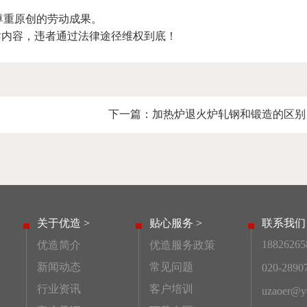
尊重原创的劳动成果。
站内容，违者通过法律途径维权到底！
下一篇：
加热炉退火炉轧钢和锻造的区别
关于优造 >
贴心服务 >
联系我们 
18826265
优造简介
优造服务政策
新闻动态
常见问题
020-2890
行业资讯
客户培训
uzaoer@ye