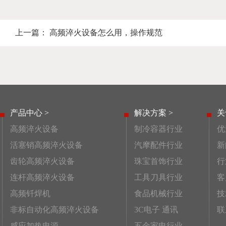
上一篇：
高频淬火设备怎么用，操作规范
产品中心 >
解决方案 >
关
高频淬火设备
制冷容器行业
优
活塞销高频淬火设备
汽摩配件行业
新
齿轮高频淬火设备
珠宝首饰行业
行
连杆高频淬火设备
工具刀具行业
客
高频钎焊机
食品机械行业
技
非标自动化高频淬火设备
3C电子 通讯
联
感应加热电源
五金家电行业