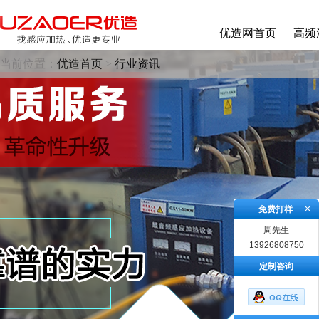
优造网首页
高频
当前位置：
优造首页
>
行业资讯
免费打样
周先生
13926808750
定制咨询