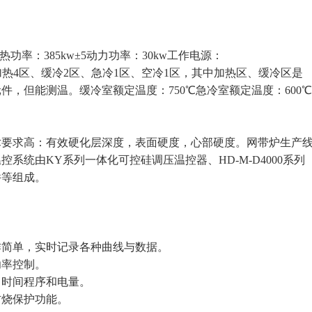
热功率：385kw±5动力功率：30kw工作电源：
包括：加热4区、缓冷2区、急冷1区、空冷1区，其中加热区、缓冷区是
，但能测温。缓冷室额定温度：750℃急冷室额定温度：600℃
求高：有效硬化层深度，表面硬度，心部硬度。网带炉生产
系统由KY系列一体化可控硅调压温控器、HD-M-D4000系列
件等组成。
简单，实时记录各种曲线与数据。
率控制。
时间程序和电量。
烧保护功能。