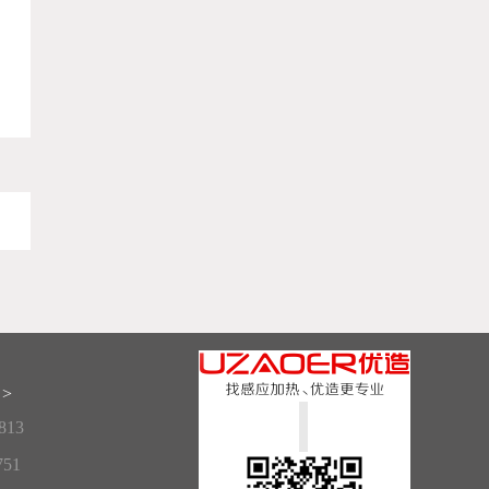
>
813
751