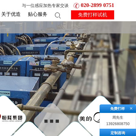
020-2899 0751
与一位感应加热专家交谈
关于优造
贴心服务
免费打样试机
免费打样
周先生
13926808750
定制咨询