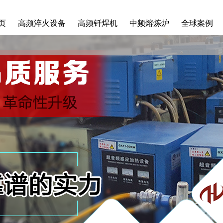
页
高频淬火设备
高频钎焊机
中频熔炼炉
全球案例