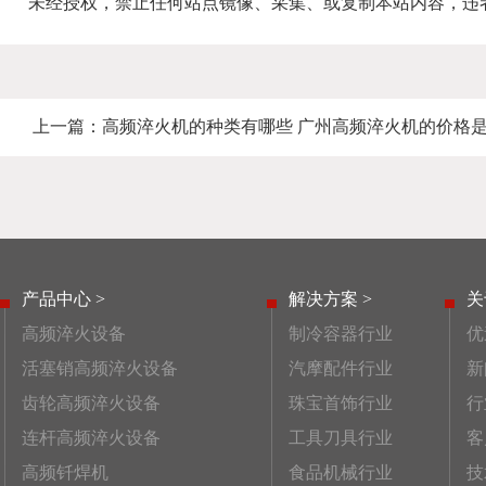
未经授权，禁止任何站点镜像、采集、或复制本站内容，违
上一篇：
高频淬火机的种类有哪些 广州高频淬火机的价格
产品中心 >
解决方案 >
关
高频淬火设备
制冷容器行业
优
活塞销高频淬火设备
汽摩配件行业
新
齿轮高频淬火设备
珠宝首饰行业
行
连杆高频淬火设备
工具刀具行业
客
高频钎焊机
食品机械行业
技