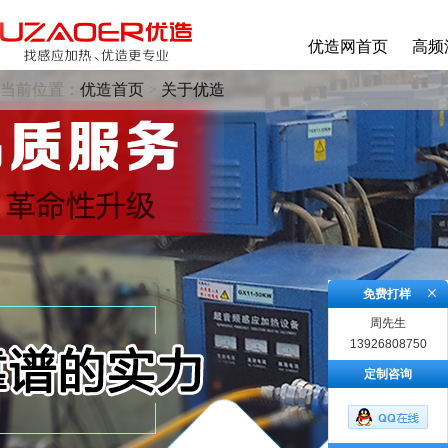
优造网首页
高频
当前位置：
优造首页
>
关于优造
免费打样
周先生
13926808750
定制咨询