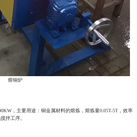
熔铜炉
KW，主要用途：铜金属材料的熔炼，熔炼量0.05T-5T，效率
他搅拌工序。