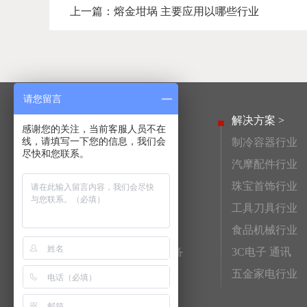
上一篇：
熔金坩埚 主要应用以哪些行业
请您留言
产品中心 >
解决方案 >
感谢您的关注，当前客服人员不在
线，请填写一下您的信息，我们会
高频淬火设备
制冷容器行业
尽快和您联系。
活塞销高频淬火设备
汽摩配件行业
齿轮高频淬火设备
珠宝首饰行业
连杆高频淬火设备
工具刀具行业
高频钎焊机
食品机械行业
非标自动化高频淬火设备
3C电子 通讯
感应加热电源
五金家电行业