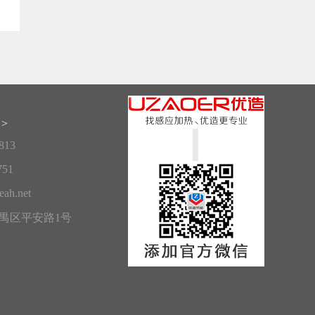
>
813
751
ah.net
禺区平安路1号