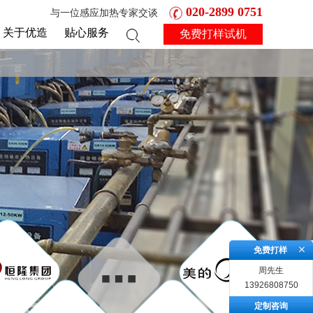
020-2899 0751
与一位感应加热专家交谈
关于优造
贴心服务
免费打样试机
免费打样
周先生
13926808750
定制咨询