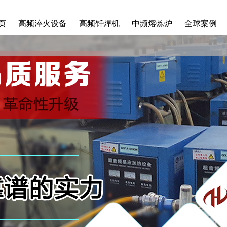
页
高频淬火设备
高频钎焊机
中频熔炼炉
全球案例