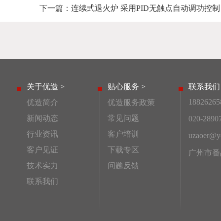
下一篇：
连续式退火炉 采用PID无触点自动调功控制
关于优造 >
贴心服务 >
联系我们 
18826265
优造简介
优造服务政策
新闻动态
常见问题
020-2890
行业资讯
客户培训
uzaoer@ye
客户见证
下载专区
广州市番
技术实力
问题反馈
联系我们