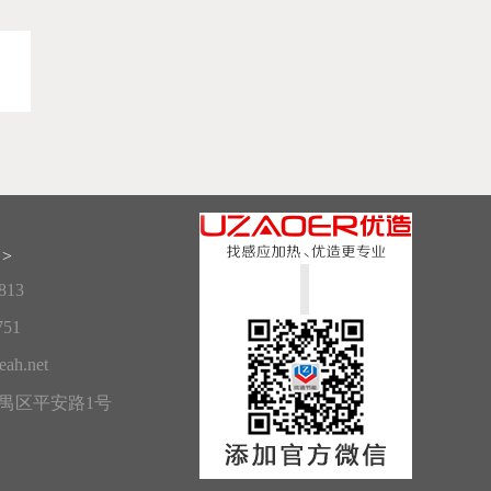
>
813
751
ah.net
禺区平安路1号