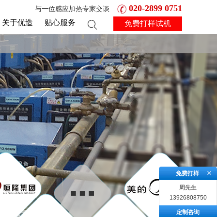
020-2899 0751
与一位感应加热专家交谈
关于优造
贴心服务
免费打样试机
免费打样
周先生
13926808750
定制咨询