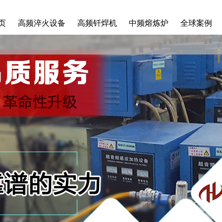
页
高频淬火设备
高频钎焊机
中频熔炼炉
全球案例