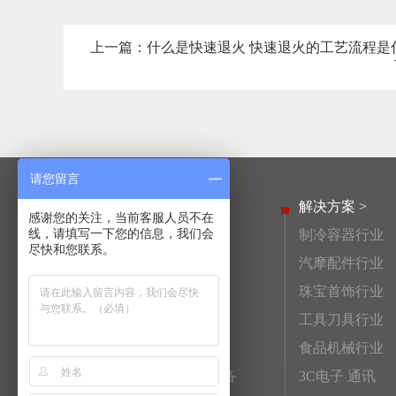
上一篇：
什么是快速退火 快速退火的工艺流程是
请您留言
产品中心 >
解决方案 >
感谢您的关注，当前客服人员不在
线，请填写一下您的信息，我们会
高频淬火设备
制冷容器行业
尽快和您联系。
活塞销高频淬火设备
汽摩配件行业
齿轮高频淬火设备
珠宝首饰行业
连杆高频淬火设备
工具刀具行业
高频钎焊机
食品机械行业
非标自动化高频淬火设备
3C电子 通讯