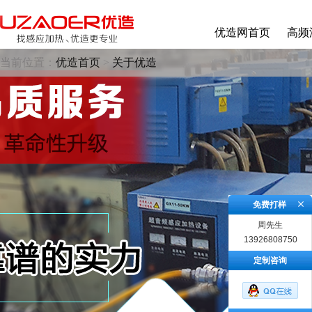
优造网首页
高频
当前位置：
优造首页
>
关于优造
免费打样
周先生
13926808750
定制咨询