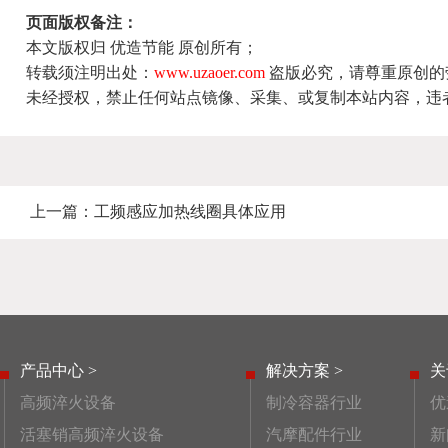
页面版权备注：
本文版权归 优造节能 原创所有；
转载须注明出处：
www.uzaoer.com
盗版必究，请尊重原创的
未经授权，禁止任何站点镜像、采集、或复制本站内容，违
上一篇：
工频感应加热线圈具体应用
产品中心 >
解决方案 >
关
高频淬火设备
制冷容器行业
优
活塞销高频淬火设备
汽摩配件行业
新