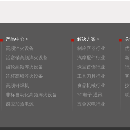
产品中心 >
解决方案 >
关
高频淬火设备
制冷容器行业
优
活塞销高频淬火设备
汽摩配件行业
新
齿轮高频淬火设备
珠宝首饰行业
行
连杆高频淬火设备
工具刀具行业
客
高频钎焊机
食品机械行业
技
非标自动化高频淬火设备
3C电子 通讯
联
感应加热电源
五金家电行业