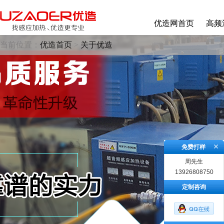
优造网首页
高频
当前位置：
优造首页
>
关于优造
免费打样
周先生
13926808750
定制咨询