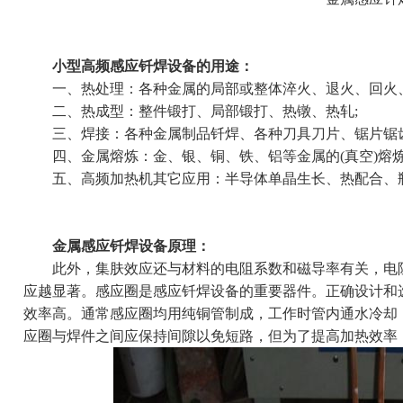
小型高频感应钎焊设备的用途：
一、热处理：各种金属的局部或整体淬火、退火、回火、
二、热成型：整件锻打、局部锻打、热镦、热轧;
三、焊接：各种金属制品钎焊、各种刀具刀片、锯片锯齿
四、金属熔炼：金、银、铜、铁、铝等金属的(真空)熔炼
五、高频加热机其它应用：半导体单晶生长、热配合、瓶
金属感应钎焊设备原理：
此外，集肤效应还与材料的电阻系数和磁导率有关，电阻
应越显著。感应圈是感应钎焊设备的重要器件。正确设计和
效率高。通常感应圈均用纯铜管制成，工作时管内通水冷却，管
应圈与焊件之间应保持间隙以免短路，但为了提高加热效率