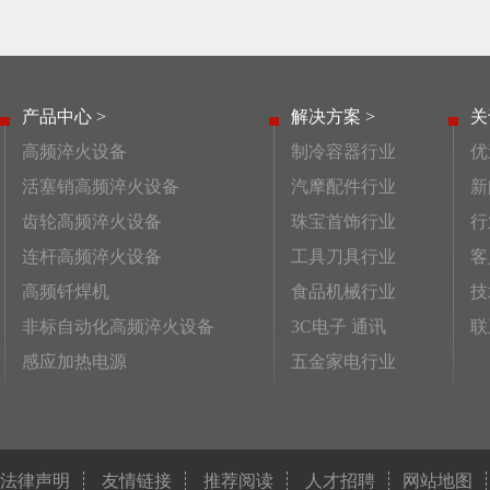
产品中心 >
解决方案 >
关
高频淬火设备
制冷容器行业
优
活塞销高频淬火设备
汽摩配件行业
新
齿轮高频淬火设备
珠宝首饰行业
行
连杆高频淬火设备
工具刀具行业
客
高频钎焊机
食品机械行业
技
非标自动化高频淬火设备
3C电子 通讯
联
感应加热电源
五金家电行业
法律声明
友情链接
推荐阅读
人才招聘
网站地图