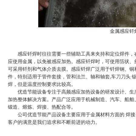
金属感应钎
感应钎焊时往往需要一些辅助工具来夹持和定位焊件，在
应使用金属，以免被感应加热。感应钎焊时，可使用箔状、
可采用钎剂和气体介质去膜。感应钎焊广泛用于钎焊钢、铜
件，特别适用于管件套接，管和法兰、轴和轴套,车刀刀头 
焊，但是温度控制要求比较高。
优造节能设备专注于
高频感应加热设备
的研发设计、生
加热整体解决方案。产品广泛应用于机械制造、汽车、船舶
锻造、熔炼、焊接、热配合等。
公司优造节能产品设备主要应用于金属材料方面的 焊接
客户的满意是我们追求和不断前进的动力。