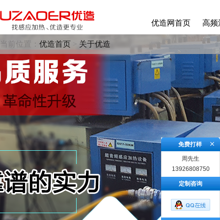
优造网首页
高频
当前位置：
优造首页
>
关于优造
免费打样
周先生
13926808750
定制咨询