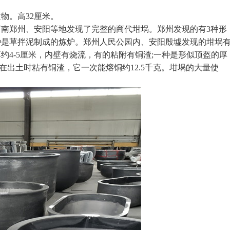
。高32厘米。
郑州、安阳等地发现了完整的商代坩埚。郑州发现的有3种形
种是草拌泥制成的炼炉。郑州人民公园内、安阳殷墟发现的坩埚
约4-5厘米，内壁有烧流，有的粘附有铜渣;一种是形似顶盔的厚
埚在出土时粘有铜渣，它一次能熔铜约12.5千克。坩埚的大量使
。