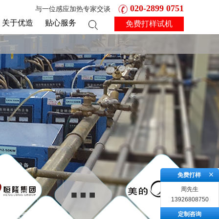
020-2899 0751
与一位感应加热专家交谈
关于优造
贴心服务
免费打样试机
免费打样
周先生
13926808750
定制咨询