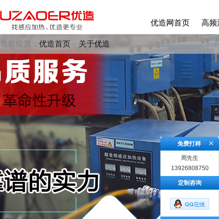
优造网首页
高频
当前位置：
优造首页
>
关于优造
免费打样
周先生
13926808750
定制咨询