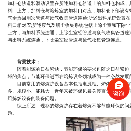
加料仓轨道和滑动设置在所述加料仓轨道上的加料仓构成，
料口上方，加料仓与熔炼室的加料口对应，加料仓下部设有
气余热回用次管道与废气收集管道连通;所述出料系统设置
料口相对应;所述废气及烟尘收集系统包括上除尘室和下除尘
上方，与加料系统连通，上除尘室经管道与废气收集管道连
与出料系统连通，下除尘室经管道与废气收集管道连通。
背景技术：
随着能源的日益紧缺，节能环保的要求也随之日益紧迫，
域的焦点，节能环保进而在熔炼设备领域成为一种必然发展
目前常用的熔炼炉设备基本包括电源柜、炉体、水冷电缆
多、规模小、能耗大，近年来被环保风暴关停百分之八十的
熔炼炉设备的装备问题。
综上所述，现存的熔炼炉存在着熔炼不够节能环保的问题
题。