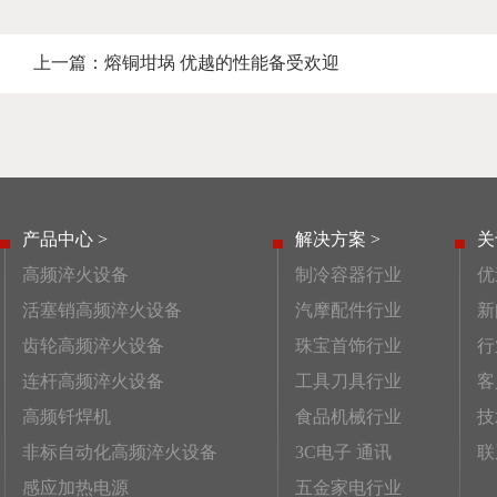
上一篇：
熔铜坩埚 优越的性能备受欢迎
产品中心 >
解决方案 >
关
高频淬火设备
制冷容器行业
优
活塞销高频淬火设备
汽摩配件行业
新
齿轮高频淬火设备
珠宝首饰行业
行
连杆高频淬火设备
工具刀具行业
客
高频钎焊机
食品机械行业
技
非标自动化高频淬火设备
3C电子 通讯
联
感应加热电源
五金家电行业