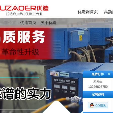
优造网首页
高频
当前位置：
优造首页
>
关于优造
免费打样
周先生
13926808750
定制咨询