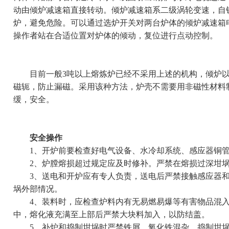
动由倾炉减速箱直接转动。倾炉减速箱系二级涡轮变速，自
炉，避免危险。可以通过选炉开关对两台炉体的倾炉减速箱
操作者站在合适位置对炉体的倾动，复位进行点动控制。
目前一般3吨以上熔炼炉已经不采用上述的机构，倾炉以
磁轭，防止漏磁。采用该种方法，炉壳不需要用非磁性材料
缓，安全。
安全操作
1、开炉前要检查好电气设备、水冷却系统、感应器铜管
2、炉膛熔损超过规定应及时修补。严禁在熔损过深坩埚
3、送电和开炉应有专人负责，送电后严禁接触感应器和
埚外部情况。
4、装料时，应检查炉料内有无易燃易爆等有害物品混入
中，熔化液充满至上部后严禁大块料加入，以防结盖。
5、补炉和捣制坩埚时严禁铁屑、氧化铁混杂，捣制坩埚