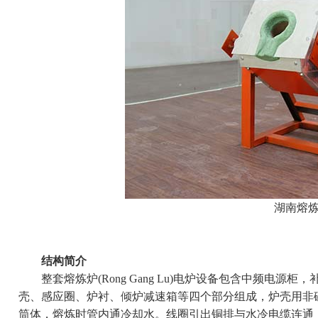
湖南熔
结构简介
整套熔炼炉(Rong Gang Lu)电炉设备包含中频电源
壳、感应圈、炉衬、倾炉减速箱等四个部分组成，炉壳用非
筒体，熔炼时管内通冷却水。线圈引出铜排与水冷电缆连通